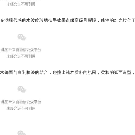
充满现代感的水波纹玻璃扶手效果点缀高级且耀眼，线性的灯光拉伸
木饰面与白乳胶漆的结合，碰撞出纯粹质朴的氛围，柔和的弧面造型